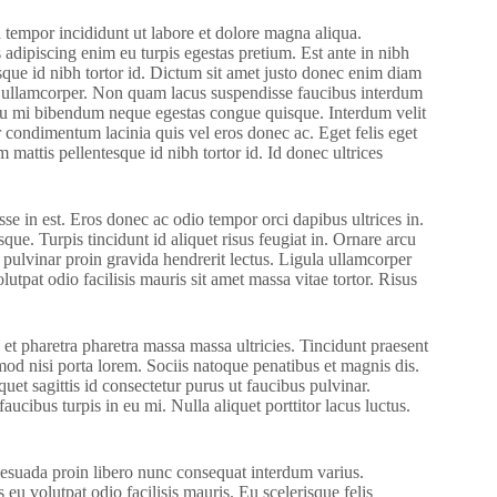
 tempor incididunt ut labore et dolore magna aliqua.
dipiscing enim eu turpis egestas pretium. Est ante in nibh
esque id nibh tortor id. Dictum sit amet justo donec enim diam
est ullamcorper. Non quam lacus suspendisse faucibus interdum
 eu mi bibendum neque egestas congue quisque. Interdum velit
r condimentum lacinia quis vel eros donec ac. Eget felis eget
mattis pellentesque id nibh tortor id. Id donec ultrices
sse in est. Eros donec ac odio tempor orci dapibus ultrices in.
que. Turpis tincidunt id aliquet risus feugiat in. Ornare arcu
pulvinar proin gravida hendrerit lectus. Ligula ullamcorper
utpat odio facilisis mauris sit amet massa vitae tortor. Risus
t pharetra pharetra massa massa ultricies. Tincidunt praesent
mod nisi porta lorem. Sociis natoque penatibus et magnis dis.
quet sagittis id consectetur purus ut faucibus pulvinar.
ucibus turpis in eu mi. Nulla aliquet porttitor lacus luctus.
alesuada proin libero nunc consequat interdum varius.
 eu volutpat odio facilisis mauris. Eu scelerisque felis